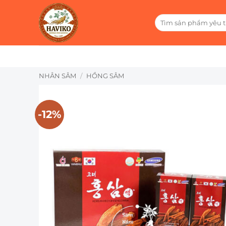
Bỏ
qua
Tìm
kiếm:
nội
dung
NHÂN SÂM
/
HỒNG SÂM
-12%