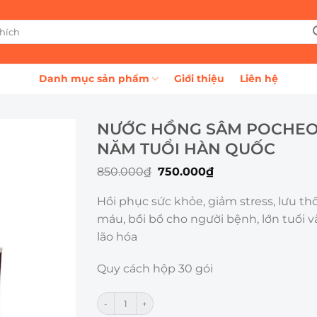
Danh mục sản phẩm
Giới thiệu
Liên hệ
NƯỚC HỒNG SÂM POCHEO
NĂM TUỔI HÀN QUỐC
Giá
Giá
850.000
₫
750.000
₫
gốc
hiện
là:
tại
Hồi phục sức khỏe, giảm stress, lưu t
850.000₫.
là:
750.000₫.
máu, bồi bổ cho người bệnh, lớn tuổi 
lão hóa
Quy cách hộp 30 gói
Nước Hồng Sâm Pocheon 6 Năm Tuổi Hàn Quốc số