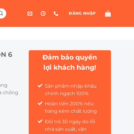
ĐĂNG NHẬP
N 6
Đảm bảo quyền
lợi khách hàng!
hông
Sản phẩm nhập khẩu
và chống
chính ngạch 100%
Hoàn tiền 200% nếu
hàng kém chất lượng
Đổi trả 30 ngày do lỗi
 lượng
nhà sản xuất, vận