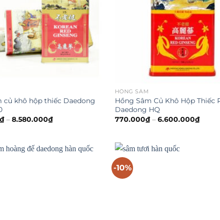
M
HỒNG SÂM
 củ khô hộp thiếc Daedong
Hồng Sâm Củ Khô Hộp Thiếc
0
Daedong HQ
₫
–
8.580.000
₫
770.000
₫
–
6.600.000
₫
-10%