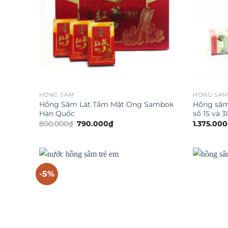
HỒNG SÂM
HỒNG SÂ
Hồng Sâm Lát Tẩm Mật Ong Sambok
Hồng sâm
Hàn Quốc
số 15 và 3
Giá
Giá
800.000
₫
790.000
₫
1.375.000
gốc
hiện
là:
tại
800.000₫.
là:
790.000₫.
-5%