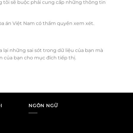
g tôi sẽ buộc phải cung cấp những thông tin
tòa án Việt Nam có thẩm quyền xem xét.
 lại những sai sót trong dữ liệu của bạn mà
 của bạn cho mục đích tiếp thị.
I
NGÔN NGỮ
a