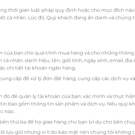
ong thời gian luật pháp quy định hoặc cho mục đích nào 
iết cá nhân. Lúc đó, Quý khách đang ẩn danh và chúng t
 tin của bạn cho quá trình mua hàng và cho những thông
nhân: danh hiệu, tên, giới tính, ngày sinh, email, địa chỉ,
ặc chi tiết tài khoản ngân hàng.
ung cấp để xử lý đơn đặt hàng, cung cấp các dịch vụ v
n đó để quản lý tài khoản của bạn; xác minh và thực hiệ
 tin bao gồm thông tin sản phẩm và dịch vụ. Nếu quý k
úc nào.
o bên thứ ba để họ giao hàng cho bạn (ví dụ cho bên ch
ôi lưu giữ nhưng vì lí do bảo mật nên chúng tôi không c