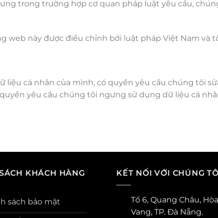
hưng trong trường hợp cơ quan pháp luật yêu cầu, chún
ang web này được điều chỉnh bởi luật pháp Việt Nam và 
 liệu cá nhân của mình, có quyền yêu cầu chúng tôi sửa
 quyền yêu cầu chúng tôi ngưng sử dụng dữ liệu cá nhân
 SÁCH KHÁCH HÀNG
KẾT NỐI VỚI CHÚNG TÔ
Tổ 6, Quang Châu, Hò
h sách bảo mật
Vang, TP. Đà Nẵng.