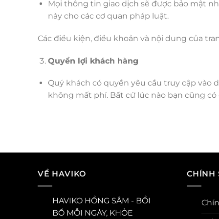
Mọi thông tin giao dịch sẽ được bảo mật n
này cho các cơ quan pháp luật.
Các điều kiện, điều khoản và nội dung của tr
Quyền lợi khách hàng
Quý khách có quyền yêu cầu truy cập vào dữ
không mất phí. Bất cứ lúc nào bạn cũng có
VỀ HAVIKO
CHÍNH
HAVIKO HỒNG SÂM - BỒI
Chín
BỔ MỖI NGÀY, KHỎE