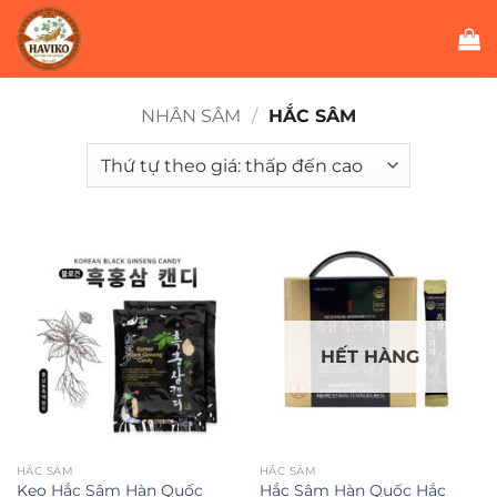
Bỏ
qua
nội
dung
NHÂN SÂM
/
HẮC SÂM
HẾT HÀNG
HẮC SÂM
HẮC SÂM
Kẹo Hắc Sâm Hàn Quốc
Hắc Sâm Hàn Quốc Hắc