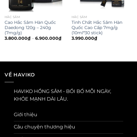
HẮC SÂM
HẮC SÂM
Cao Hắc Sâm Hàn Quốc
Tinh Chất Hắc Sâm Hàn
Daedong 120g – 240g
Quốc Cao Cấp 7mg/g
(7mg/g)
(10ml*30 stick)
3.800.000
₫
–
6.900.000
₫
3.990.000
₫
VỀ HAVIKO
HAVIKO HỒNG SÂM - BỒI BỔ MỖI NGÀY,
KHỎE MẠNH DÀI LÂU.
Giới thiệu
Câu chuyện thương hiệu