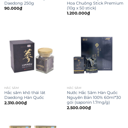
Daedong 250g
Hoa Chuông Stick Premium
(10g x 50 stick)
90.000
₫
1.200.000
₫
HẮC SÂM
HẮC SÂM
Hắc sâm khô thái lát
Nước Hắc Sâm Hàn Quốc
Daedong Hàn Quốc
Nguyên Bản 100% 60ml*30
gói (saponin 1.7mg/g)
2.310.000
₫
2.500.000
₫