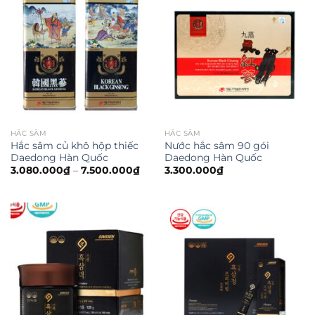
HẮC SÂM
HẮC SÂM
Hắc sâm củ khô hộp thiếc
Nước hắc sâm 90 gói
Daedong Hàn Quốc
Daedong Hàn Quốc
3.080.000
₫
–
7.500.000
₫
3.300.000
₫