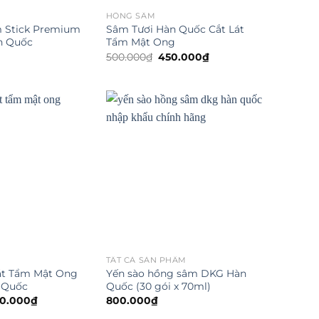
HỒNG SÂM
m Stick Premium
Sâm Tươi Hàn Quốc Cắt Lát
n Quốc
Tẩm Mật Ong
Giá
Giá
500.000
₫
450.000
₫
gốc
hiện
là:
tại
500.000₫.
là:
450.000₫.
TẤT CẢ SẢN PHẨM
t Tẩm Mật Ong
Yến sào hồng sâm DKG Hàn
 Quốc
Quốc (30 gói x 70ml)
á
Giá
0.000
₫
800.000
₫
c
hiện