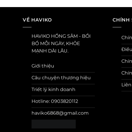
VỀ HAVIKO
CHÍNH
HAVIKO HỒNG SÂM - BỒI
Chín
BỔ MỖI NGÀY, KHỎE
Điề
MẠNH DÀI LÂU.
Chín
Giới thiệu
Chín
Câu chuyện thương hiệu
Liên
Triết lý kinh doanh
Hotline: 0903820112
haviko6868@gmail.com