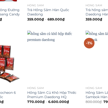
HỒNG SÂM
HỒNG SÂM
hông Đường
Trà Hồng Sâm Hàn Quốc
Trà hồng sâ
nseng Candy
Daedong
Daedong Hà
Giá
₫
359.000
₫
–
689.000
₫
359.000
₫
hiện
tại
.
là:
120.000₫.
-1%
HỒNG SÂM
HỒNG SÂM
ocheon 6
Hồng Sâm Củ Khô Hộp Thiếc
Hồng Sâm Lá
ốc
Premium Daedong HQ
Sambok Hàn
Giá
Gi
0
₫
770.000
₫
–
6.600.000
₫
800.000
₫
79
hiện
gố