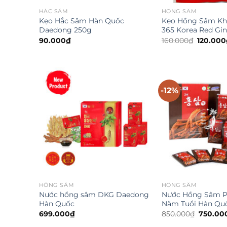
HẮC SÂM
HỒNG SÂM
Kẹo Hắc Sâm Hàn Quốc
Kẹo Hồng Sâm K
Daedong 250g
365 Korea Red Gi
Giá
90.000
₫
160.000
₫
120.000
gốc
là:
160.000₫
-12%
HỒNG SÂM
HỒNG SÂM
Nước hồng sâm DKG Daedong
Nước Hồng Sâm P
Hàn Quốc
Năm Tuổi Hàn Qu
Giá
699.000
₫
850.000
₫
750.00
gốc