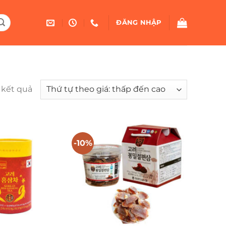
ĐĂNG NHẬP
Được
2 kết quả
sắp
xếp
theo
giá:
-10%
thấp
đến
cao