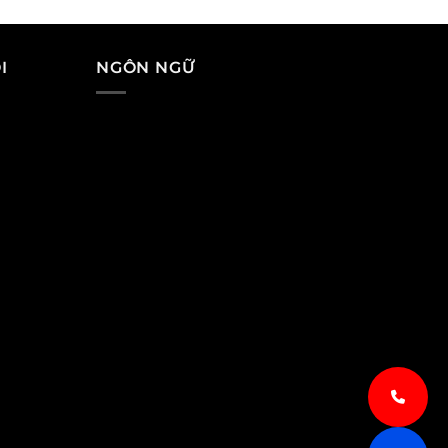
I
NGÔN NGỮ
a