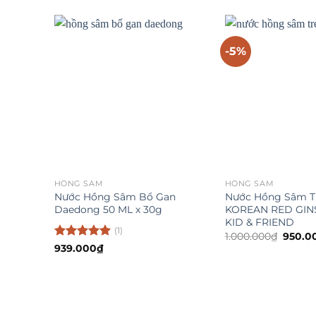
là:
850.000
-5%
HỒNG SÂM
HỒNG SÂM
Nước Hồng Sâm Bổ Gan
Nước Hồng Sâm T
Daedong 50 ML x 30g
KOREAN RED GI
KID & FRIEND
(1)
Giá
1.000.000
₫
950.0
gốc
Được xếp
939.000
₫
là:
hạng
5
5
1.000.
sao