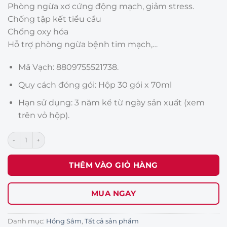
Phòng ngừa xơ cứng động mạch, giảm stress.
Chống tập kết tiểu cầu
Chống oxy hóa
Hỗ trợ phòng ngừa bệnh tim mạch,…
Mã Vạch: 8809755521738.
Quy cách đóng gói: Hộp 30 gói x 70ml
Hạn sử dụng: 3 năm kể từ ngày sản xuất (xem
trên vỏ hộp).
Hồng Sâm Nhung Hươu Daedong (70ml x 30 gói) số lượng
THÊM VÀO GIỎ HÀNG
MUA NGAY
Danh mục:
Hồng Sâm
,
Tất cả sản phẩm