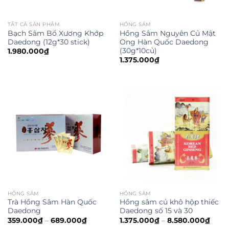
TẤT CẢ SẢN PHẨM
HỒNG SÂM
Bạch Sâm Bổ Xương Khớp
Hồng Sâm Nguyên Củ Mật
Daedong (12g*30 stick)
Ong Hàn Quốc Daedong
(30g*10củ)
1.980.000
₫
1.375.000
₫
HỒNG SÂM
HỒNG SÂM
Trà Hồng Sâm Hàn Quốc
Hồng sâm củ khô hộp thiếc
Daedong
Daedong số 15 và 30
359.000
₫
–
689.000
₫
1.375.000
₫
–
8.580.000
₫