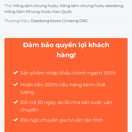
Thẻ:
hồng sâm nhung hươu
,
hồng sâm nhung hươu daedong
,
Hồng Sâm Nhung Hươu Hàn Quốc
Thương hiệu:
Daedong Korea Ginseng DKG
Đảm bảo quyền lợi khách
hàng!
Sản phẩm nhập khẩu chính ngạch 100%
Hoàn tiền 200% nếu hàng kém chất
lượng
Đổi trả 30 ngày do lỗi nhà sản xuất, vận
chuyển
Đội ngũ chuyên gia tư vấn tận tình