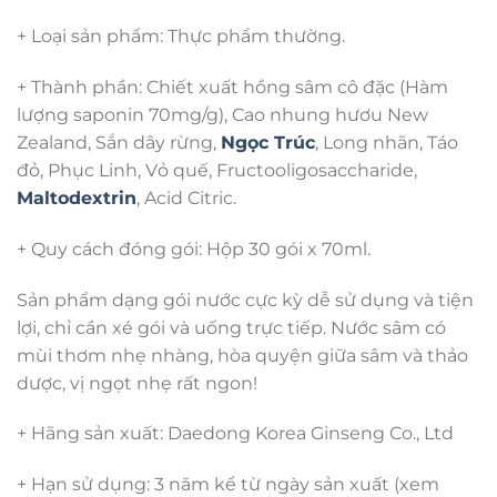
+ Loại sản phẩm: Thực phẩm thường.
+ Thành phần: Chiết xuất hồng sâm cô đặc (Hàm
lượng saponin 70mg/g), Cao nhung hươu New
Zealand, Sắn dây rừng,
Ngọc Trúc
, Long nhãn, Táo
đỏ, Phục Linh, Vỏ quế, Fructooligosaccharide,
Maltodextrin
, Acid Citric.
+ Quy cách đóng gói: Hộp 30 gói x 70ml.
Sản phẩm dạng gói nước cực kỳ dễ sử dụng và tiện
lợi, chỉ cần xé gói và uống trực tiếp. Nước sâm có
mùi thơm nhẹ nhàng, hòa quyện giữa sâm và thảo
dược, vị ngọt nhẹ rất ngon!
+ Hãng sản xuất: Daedong Korea Ginseng Co., Ltd
+ Hạn sử dụng: 3 năm kể từ ngày sản xuất (xem