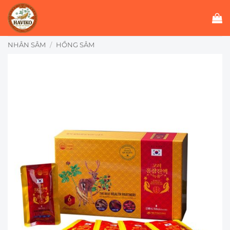
Bỏ
qua
nội
dung
NHÂN SÂM
/
HỒNG SÂM