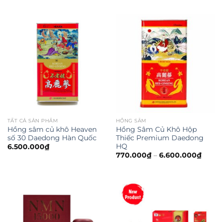
TẤT CẢ SẢN PHẨM
HỒNG SÂM
Hồng sâm củ khô Heaven
Hồng Sâm Củ Khô Hộp
số 30 Daedong Hàn Quốc
Thiếc Premium Daedong
HQ
6.500.000
₫
770.000
₫
–
6.600.000
₫