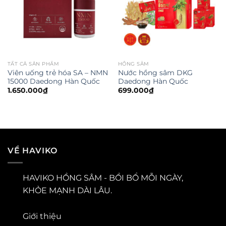
TẤT CẢ SẢN PHẨM
HỒNG SÂM
Viên uống trẻ hóa SA – NMN
Nước hồng sâm DKG
15000 Daedong Hàn Quốc
Daedong Hàn Quốc
1.650.000
₫
699.000
₫
VỀ HAVIKO
HAVIKO HỒNG SÂM - BỒI BỔ MỖI NGÀY,
KHỎE MẠNH DÀI LÂU.
Giới thiệu