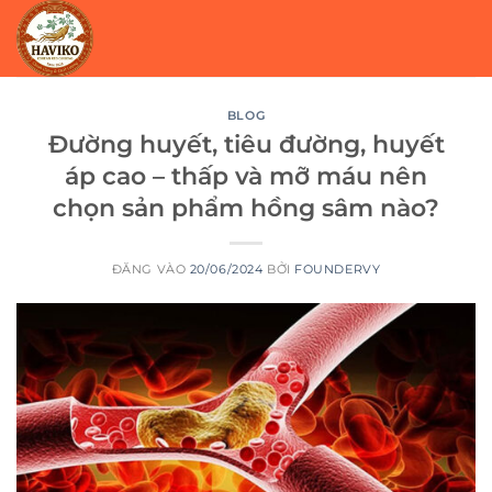
Bỏ
qua
nội
dung
BLOG
Đường huyết, tiêu đường, huyết
áp cao – thấp và mỡ máu nên
chọn sản phẩm hồng sâm nào?
ĐĂNG VÀO
20/06/2024
BỞI
FOUNDERVY